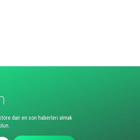
n
ktöre dair en son haberleri almak
olun.