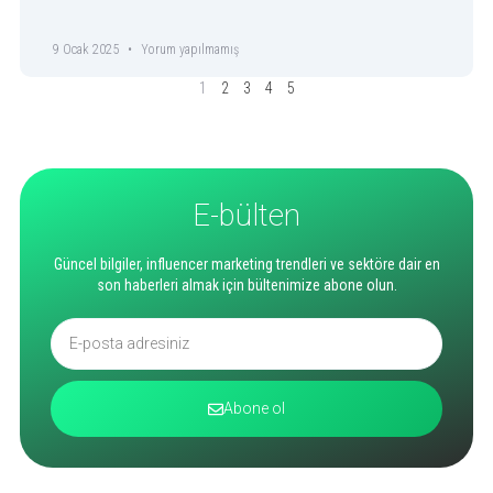
9 Ocak 2025
Yorum yapılmamış
1
2
3
4
5
E-bülten
Güncel bilgiler, influencer marketing trendleri ve sektöre dair en
son haberleri almak için bültenimize abone olun.
Abone ol