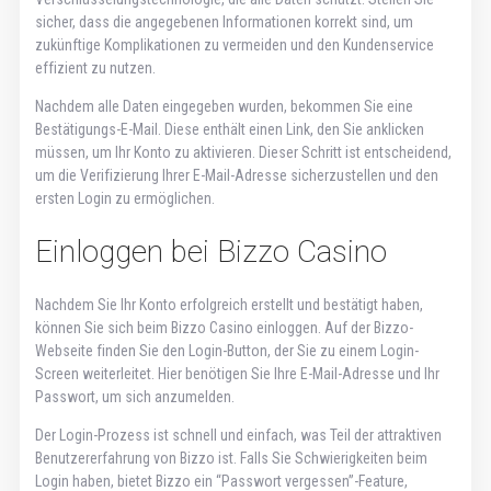
sicher, dass die angegebenen Informationen korrekt sind, um
zukünftige Komplikationen zu vermeiden und den Kundenservice
effizient zu nutzen.
Nachdem alle Daten eingegeben wurden, bekommen Sie eine
Bestätigungs-E-Mail. Diese enthält einen Link, den Sie anklicken
müssen, um Ihr Konto zu aktivieren. Dieser Schritt ist entscheidend,
um die Verifizierung Ihrer E-Mail-Adresse sicherzustellen und den
ersten Login zu ermöglichen.
Einloggen bei Bizzo Casino
Nachdem Sie Ihr Konto erfolgreich erstellt und bestätigt haben,
können Sie sich beim Bizzo Casino einloggen. Auf der Bizzo-
Webseite finden Sie den Login-Button, der Sie zu einem Login-
Screen weiterleitet. Hier benötigen Sie Ihre E-Mail-Adresse und Ihr
Passwort, um sich anzumelden.
Der Login-Prozess ist schnell und einfach, was Teil der attraktiven
Benutzererfahrung von Bizzo ist. Falls Sie Schwierigkeiten beim
Login haben, bietet Bizzo ein “Passwort vergessen”-Feature,