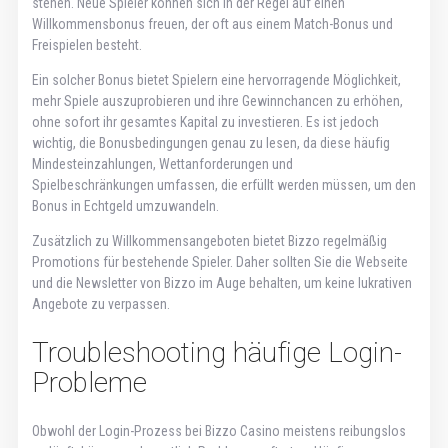
stehen. Neue Spieler können sich in der Regel auf einen
Willkommensbonus freuen, der oft aus einem Match-Bonus und
Freispielen besteht.
Ein solcher Bonus bietet Spielern eine hervorragende Möglichkeit,
mehr Spiele auszuprobieren und ihre Gewinnchancen zu erhöhen,
ohne sofort ihr gesamtes Kapital zu investieren. Es ist jedoch
wichtig, die Bonusbedingungen genau zu lesen, da diese häufig
Mindesteinzahlungen, Wettanforderungen und
Spielbeschränkungen umfassen, die erfüllt werden müssen, um den
Bonus in Echtgeld umzuwandeln.
Zusätzlich zu Willkommensangeboten bietet Bizzo regelmäßig
Promotions für bestehende Spieler. Daher sollten Sie die Webseite
und die Newsletter von Bizzo im Auge behalten, um keine lukrativen
Angebote zu verpassen.
Troubleshooting häufige Login-
Probleme
Obwohl der Login-Prozess bei Bizzo Casino meistens reibungslos