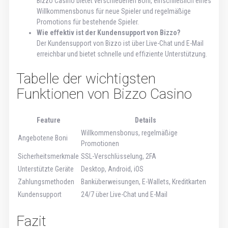
Bizzo Casino bietet verschiedenen Boni, einschließlich eines
Willkommensbonus für neue Spieler und regelmäßige
Promotions für bestehende Spieler.
Wie effektiv ist der Kundensupport von Bizzo?
Der Kundensupport von Bizzo ist über Live-Chat und E-Mail
erreichbar und bietet schnelle und effiziente Unterstützung.
Tabelle der wichtigsten
Funktionen von Bizzo Casino
Feature
Details
Willkommensbonus, regelmäßige
Angebotene Boni
Promotionen
Sicherheitsmerkmale
SSL-Verschlüsselung, 2FA
Unterstützte Geräte
Desktop, Android, iOS
Zahlungsmethoden
Banküberweisungen, E-Wallets, Kreditkarten
Kundensupport
24/7 über Live-Chat und E-Mail
Fazit