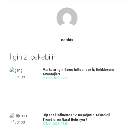
nanbis
İlginizi çekebilir
Markalar İçin Genç Influencer İş Birliklerinin
Avantajları
26 Mart 2025
17:26
Öğrenci Influencer Z Kuşağının Teknoloji
Trendlerini Nasıl Belirliyor?
20 Mart 2025
14:38